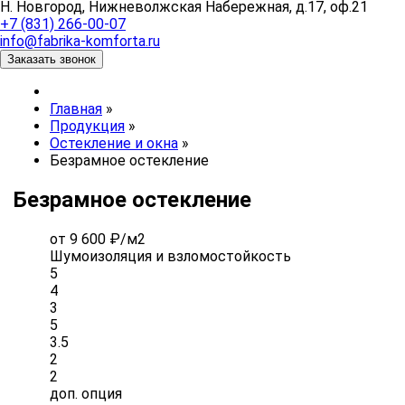
Н. Новгород, Нижневолжская Набережная, д.17, оф.21
+7 (831) 266-00-07
info@fabrika-komforta.ru
Заказать звонок
Главная
»
Продукция
»
Остекление и окна
»
Безрамное остекление
Безрамное остекление
от 9 600 ₽/м2
Шумоизоляция и взломостойкость
5
4
3
5
3.5
2
2
доп. опция