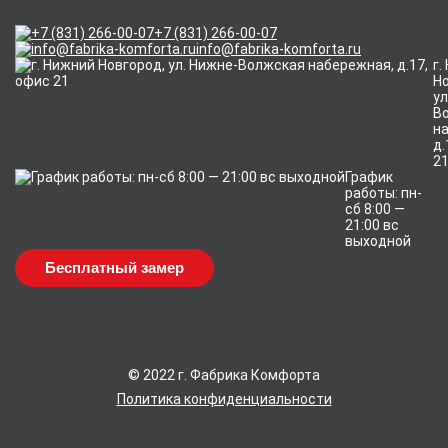
+7 (831) 266-00-07
info@fabrika-komforta.ru
г.
Но
ул
В
н
д.
2
График
работы: пн-
сб 8:00 —
21:00 вс
выходной
Бесплатный замер
© 2022 г. Фабрика Комфорта
Политика конфиденциальности