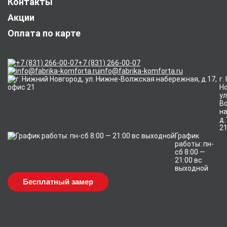
Контакты
Акции
Оплата по карте
+7 (831) 266-00-07
info@fabrika-komforta.ru
г.
Но
ул
В
н
д.
2
График
работы: пн-
сб 8:00 —
21:00 вс
выходной
Бесплатный замер