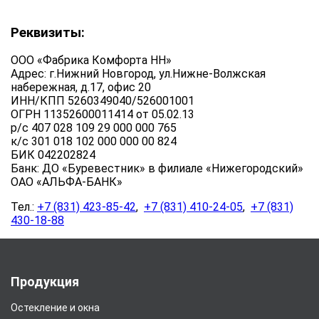
Реквизиты:
ООО «Фабрика Комфорта НН»
Адрес: г.Нижний Новгород, ул.Нижне-Волжская
набережная, д.17, офис 20
ИНН/КПП 5260349040/526001001
ОГРН 11352600011414 от 05.02.13
р/с 407 028 109 29 000 000 765
к/с 301 018 102 000 000 00 824
БИК 042202824
Банк: ДО «Буревестник» в филиале «Нижегородский»
ОАО «АЛЬФА-БАНК»
Тел.:
+7 (831) 423-85-42
,
+7 (831) 410-24-05
,
+7 (831)
430-18-88
Продукция
Остекление и окна